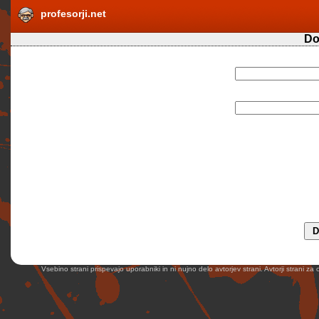
profesorji.net
Do
Vsebino strani prispevajo uporabniki in ni nujno delo avtorjev strani. Avtorji strani z